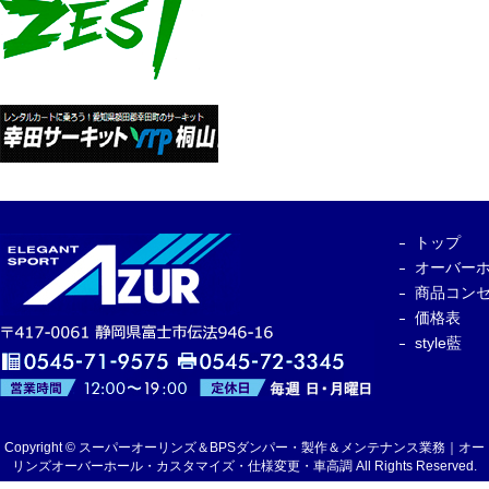
トップ
オーバー
商品コン
価格表
style藍
Copyright © スーパーオーリンズ＆BPSダンパー・製作＆メンテナンス業務｜オー
リンズオーバーホール・カスタマイズ・仕様変更・車高調 All Rights Reserved.