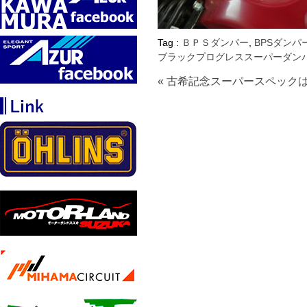
Tag :
ＢＰＳダンパー
,
BPSダン
ブラックプログレススーパーダン
« 古希記念スーパースペック