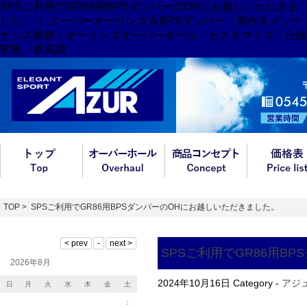
SPSご利用でGR86用BPSダンパーのOHにお越しいただきま
した。 ｜ スーパーオーリンズ＆BPSダンパー・製作＆メンテ
ナンス業務｜オーリンズオーバーホール・カスタマイズ・仕様
変更・車高調
TOP
> SPSご利用でGR86用BPSダンパーのOHにお越しいただきました。
SPSご利用でGR86用B
2026年8月
2024年10月16日
Category -
アジ
日
月
火
水
木
金
土
1