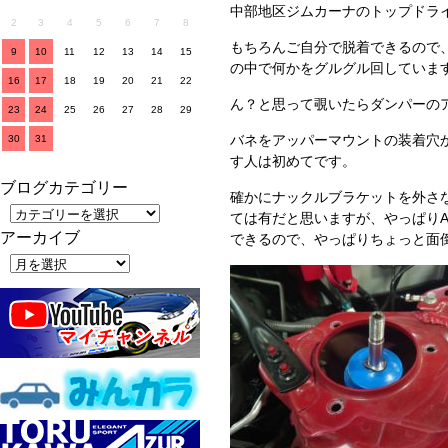
中部地区ジムカーナのトップドライ
2
3
4
5
6
7
8
もちろんご自分で脱着できるので
9
10
11
12
13
14
15
の中で何かをグルグル回していま
16
17
18
19
20
21
22
ん？と思って覗いたらダンパーの
23
24
25
26
27
28
29
バネをアッパーマウントの装着穴
30
31
す人は初めてです。
ブログカテゴリー
確かにナックルブラケットを外さ
ては有だと思いますが、やっぱりA
アーカイブ
できるので、やっぱりちょっと面