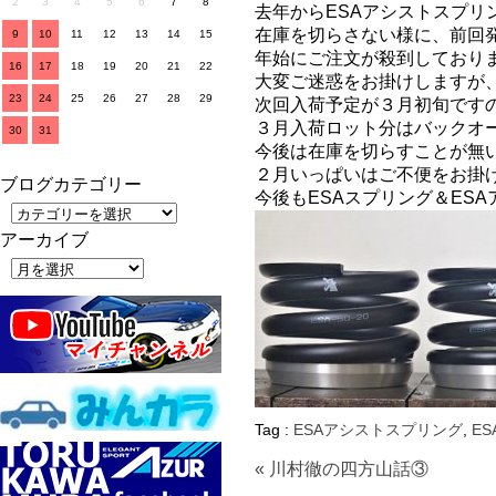
2
3
4
5
6
7
8
去年からESAアシストスプ
在庫を切らさない様に、前回
9
10
11
12
13
14
15
年始にご注文が殺到しており
16
17
18
19
20
21
22
大変ご迷惑をお掛けしますが
23
24
25
26
27
28
29
次回入荷予定が３月初旬です
３月入荷ロット分はバックオ
30
31
今後は在庫を切らすことが無
２月いっぱいはご不便をお掛
ブログカテゴリー
今後もESAスプリング＆ES
アーカイブ
Tag :
ESAアシストスプリング
,
E
« 川村徹の四方山話③