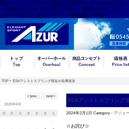
ESAアシストスプリング現在の在庫状況 ｜ スーパーオーリン
ズ＆BPSダンパー・製作＆メンテナンス業務｜オーリンズ
オーバーホール・カスタマイズ・仕様変更・車高調
TOP
> ESAアシストスプリング現在の在庫状況
ESAアシストスプリング
2026年8月
2024年2月1日
Category -
アジュ
日
月
火
水
木
金
土
1
☆お詫び☆