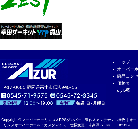
トップ
オーバー
商品コン
価格表
style藍
Copyright © スーパーオーリンズ＆BPSダンパー・製作＆メンテナンス業務｜オー
リンズオーバーホール・カスタマイズ・仕様変更・車高調 All Rights Reserved.