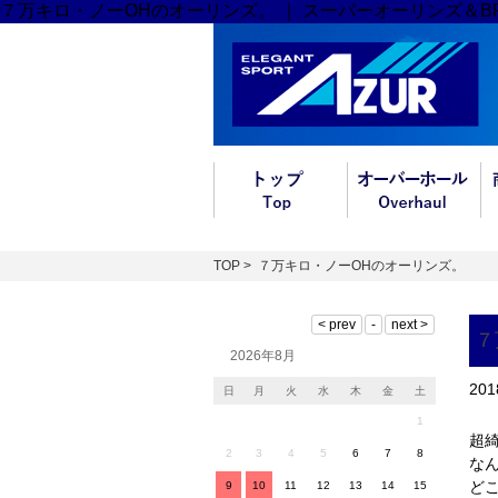
７万キロ・ノーOHのオーリンズ。 ｜ スーパーオーリンズ＆
TOP
> ７万キロ・ノーOHのオーリンズ。
７
2026年8月
20
日
月
火
水
木
金
土
1
超綺
2
3
4
5
6
7
8
な
ど
9
10
11
12
13
14
15