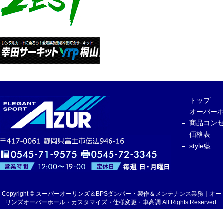
トップ
オーバー
商品コン
価格表
style藍
Copyright © スーパーオーリンズ＆BPSダンパー・製作＆メンテナンス業務｜オー
リンズオーバーホール・カスタマイズ・仕様変更・車高調 All Rights Reserved.