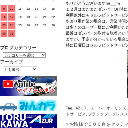
2
3
4
5
6
7
8
ありがとうございますm(__)m
１２月はまだまだダンパーOH時
9
10
11
12
13
14
15
利用以外にもセルフピットサービ
16
17
18
19
20
21
22
あまり重作業の場合は、営業時間
23
24
25
26
27
28
29
は多くのユーザー様にご利用いた
最近はダンパーの取付＆脱着とい
30
31
ますが、予定が分かっている場合
特に日曜日はセルフピットサービ
ブログカテゴリー
アーカイブ
Tag :
AZUR、スーパーオーリンズ
トサービス
,
ブラックプログレスス
« お陰様で５００台をセッティン