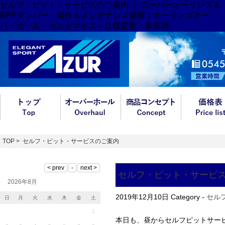
セルフ・ピット・サービスのご案内 ｜ スーパーオーリンズ＆
BPSダンパー・製作＆メンテナンス業務｜オーリンズオー
バーホール・カスタマイズ・仕様変更・車高調
TOP
> セルフ・ピット・サービスのご案内
セルフ・ピット・サービ
2026年8月
2019年12月10日
Category -
セル
日
月
火
水
木
金
土
1
本日も、昼からセルフピットサー