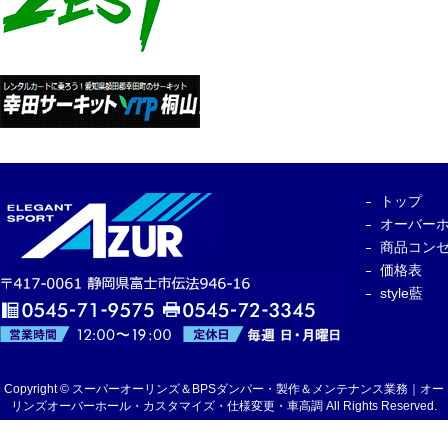
トップ
オーバー
商品コン
価格表
style藍
Copyright © スーパーオーリンズ＆BPSダンパー・製作＆メンテナンス業務｜オー
リンズオーバーホール・カスタマイズ・仕様変更・車高調 All Rights Reserved.