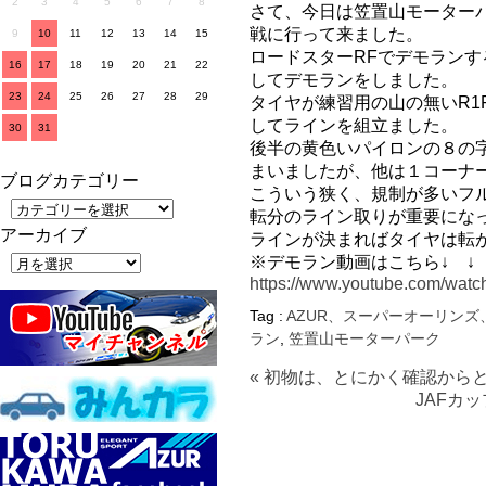
2
3
4
5
6
7
8
さて、今日は笠置山モーター
戦に行って来ました。
9
10
11
12
13
14
15
ロードスターRFでデモランす
16
17
18
19
20
21
22
してデモランをしました。
23
24
25
26
27
28
29
タイヤが練習用の山の無いR
してラインを組立ました。
30
31
後半の黄色いパイロンの８の
まいましたが、他は１コーナ
ブログカテゴリー
こういう狭く、規制が多いフ
転分のライン取りが重要にな
アーカイブ
ラインが決まればタイヤは転
※デモラン動画はこちら↓ ↓ 
https://www.youtube.com/wa
Tag :
AZUR、スーパーオーリンズ
ラン
,
笠置山モーターパーク
« 初物は、とにかく確認から
JAFカ