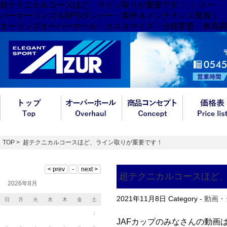
超テクニカルコースほど、ライン取りが重要です！ ｜ スー
パーオーリンズ＆BPSダンパー・製作＆メンテナンス業務｜
オーリンズオーバーホール・カスタマイズ・仕様変更・車高調
TOP
> 超テクニカルコースほど、ライン取りが重要です！
超テクニカルコースほど
2026年8月
2021年11月8日
Category -
動画・
日
月
火
水
木
金
土
1
JAFカップのみなさんの動画