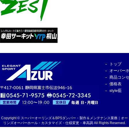
トップ
オーバー
商品コン
価格表
style藍
Copyright © スーパーオーリンズ＆BPSダンパー・製作＆メンテナンス業務｜オー
リンズオーバーホール・カスタマイズ・仕様変更・車高調 All Rights Reserved.