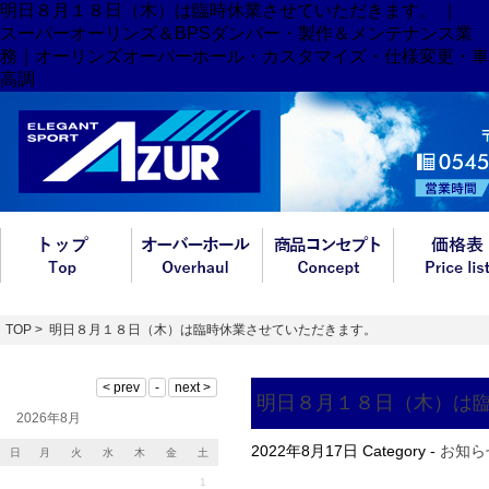
明日８月１８日（木）は臨時休業させていただきます。 ｜
スーパーオーリンズ＆BPSダンパー・製作＆メンテナンス業
務｜オーリンズオーバーホール・カスタマイズ・仕様変更・車
高調
TOP
> 明日８月１８日（木）は臨時休業させていただきます。
明日８月１８日（木）は
2026年8月
2022年8月17日
Category -
お知ら
日
月
火
水
木
金
土
1