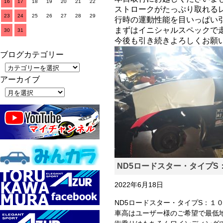
16
17
18
19
20
21
22
ストロークがたっぷり取れる
23
24
25
26
27
28
29
行時の運動性能を目いっぱい
まずはイニシャルスペックで
30
31
今後も引き続きよろしくお願いい
ブログカテゴリー
アーカイブ
ND5ロードスター・タイプS
2022年6月18日
ND5ロードスター・タイプS：１
車高はユーザー様のご希望で最低