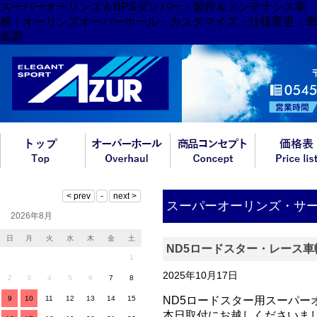
スーパーオーリンズ＆BPSダンパー・製作＆メンテナンス業
務｜オーリンズオーバーホール・カスタマイズ・仕様変更・車
高調
スーパーオーリンズ・サ
2026年8月
日
月
火
水
木
金
土
ND5ロードスター・レース
1
2025年10月17日
2
3
4
5
6
7
8
9
10
11
12
13
14
15
ND5ロードスター用スーパー
本日取付にお越しくださいま