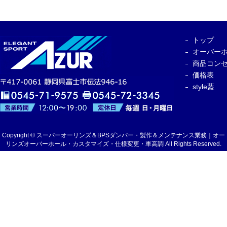
トップ
オーバー
商品コン
価格表
style藍
Copyright © スーパーオーリンズ＆BPSダンパー・製作＆メンテナンス業務｜オー
リンズオーバーホール・カスタマイズ・仕様変更・車高調 All Rights Reserved.