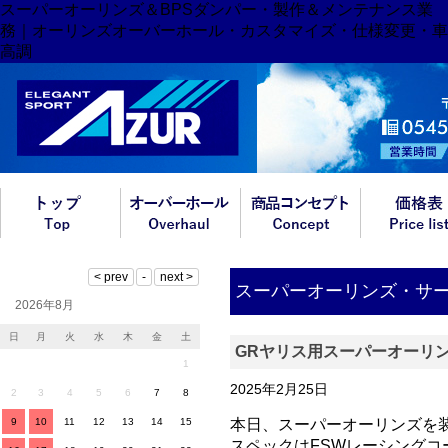
スーパーオーリンズ＆BPSダンパー・製作＆メンテナンス業
務｜オーリンズオーバーホール・カスタマイズ・仕様変更・車
高調
スーパーオーリンズ・サ
2026年8月
日
月
火
水
木
金
土
GRヤリス用スーパーオーリ
1
2025年2月25日
2
3
4
5
6
7
8
9
10
11
12
13
14
15
本日、スーパーオーリンズを
スペックはFSWレーシングコ