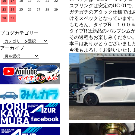
16
17
18
19
20
21
22
スプリングは安定のUC-01
23
24
25
26
27
28
29
ガチガチのアタック仕様では
けるスペックとなっています
30
31
もちろん、タイプR：１００
タイプRは新品のバルブシム
ブログカテゴリー
その過程もお楽しみください
本日はありがとうございまし
アーカイブ
今後もよろしくお願いいたします