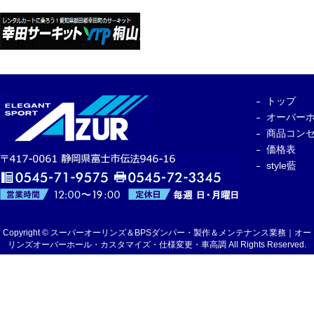
トップ
オーバー
商品コン
価格表
style藍
Copyright © スーパーオーリンズ＆BPSダンパー・製作＆メンテナンス業務｜オー
リンズオーバーホール・カスタマイズ・仕様変更・車高調 All Rights Reserved.