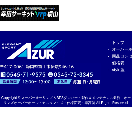
トップ
オーバー
商品コン
価格表
style藍
Copyright © スーパーオーリンズ＆BPSダンパー・製作＆メンテナンス業務｜オー
リンズオーバーホール・カスタマイズ・仕様変更・車高調 All Rights Reserved.