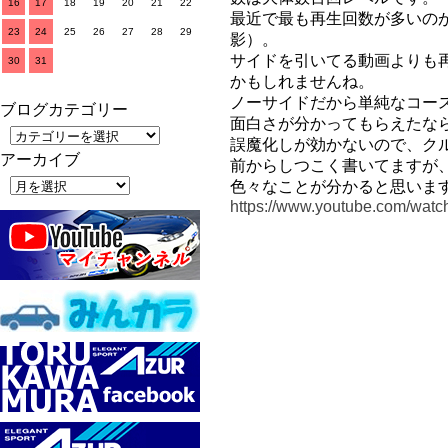
16
17
18
19
20
21
22
最近で最も再生回数が多いの
23
24
25
26
27
28
29
影）。
サイドを引いてる動画よりも
30
31
かもしれませんね。
ノーサイドだから単純なコー
ブログカテゴリー
面白さが分かってもらえたな
誤魔化しが効かないので、ク
アーカイブ
前からしつこく書いてますが
色々なことが分かると思いま
https://www.youtube.com/wat