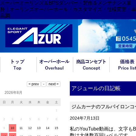
スーパーオーリンズ＆BPSダンパー・製作＆メンテナンス業
務｜オーリンズオーバーホール・カスタマイズ・仕様変更・車
高調
アジュールの日記帳
2026年8月
日
月
火
水
木
金
土
ジムカーナのフルパイロンコ
1
2024年7月13日
2
3
4
5
6
7
8
9
10
11
12
13
14
15
私のYouTube動画は、文
数は大体数百回レベルです。