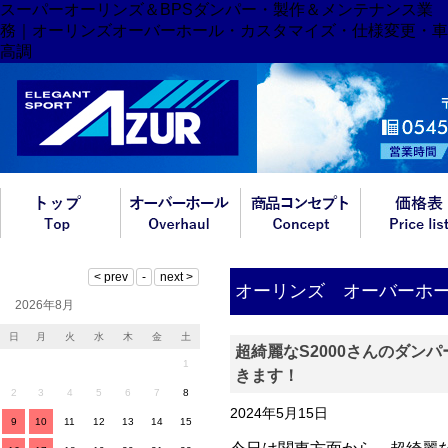
スーパーオーリンズ＆BPSダンパー・製作＆メンテナンス業
務｜オーリンズオーバーホール・カスタマイズ・仕様変更・車
高調
オーリンズ オーバーホ
2026年8月
日
月
火
水
木
金
土
超綺麗なS2000さんのダン
1
きます！
2
3
4
5
6
7
8
2024年5月15日
9
10
11
12
13
14
15