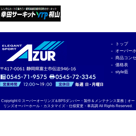
トップ
オーバー
商品コン
価格表
style藍
Copyright © スーパーオーリンズ＆BPSダンパー・製作＆メンテナンス業務｜オー
リンズオーバーホール・カスタマイズ・仕様変更・車高調 All Rights Reserved.