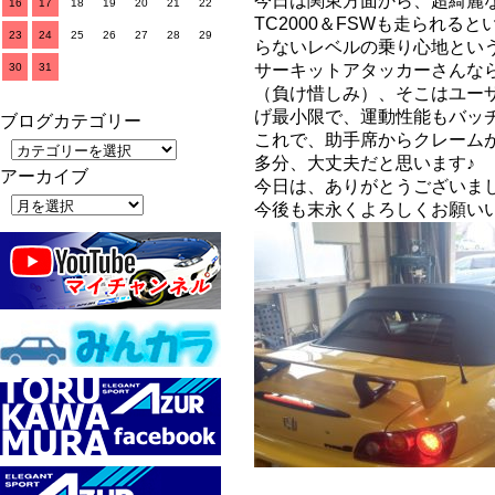
今日は関東方面から、超綺麗な
16
17
18
19
20
21
22
TC2000＆FSWも走られ
23
24
25
26
27
28
29
らないレベルの乗り心地とい
30
31
サーキットアタッカーさんな
（負け惜しみ）、そこはユー
げ最小限で、運動性能もバッ
ブログカテゴリー
これで、助手席からクレーム
多分、大丈夫だと思います♪
アーカイブ
今日は、ありがとうございま
今後も末永くよろしくお願いいた