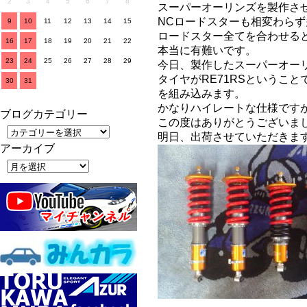
2
3
4
5
6
7
8
スーパーオーリンズを製作さ
NCロードスターも相変わら
9
10
11
12
13
14
15
ロードスター全てを合わせると
16
17
18
19
20
21
22
本当に有難いです。
23
24
25
26
27
28
29
今日、製作したスーパーオー
タイヤがRE71RSということ
30
31
を組み込みます。
かなりハイレートな仕様です
ブログカテゴリー
この度はありがとうございました
明日、出荷させていただきま
アーカイブ