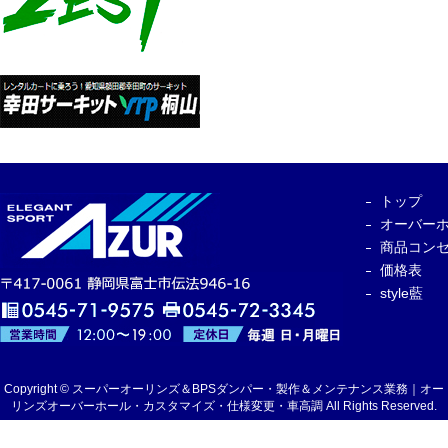
トップ
オーバー
商品コン
価格表
style藍
Copyright © スーパーオーリンズ＆BPSダンパー・製作＆メンテナンス業務｜オー
リンズオーバーホール・カスタマイズ・仕様変更・車高調 All Rights Reserved.