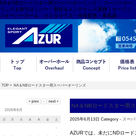
NA＆NBロードスター用スーパーオーリンズ ｜ スーパーオー
リンズ＆BPSダンパー・製作＆メンテナンス業務｜オーリン
ズオーバーホール・カスタマイズ・仕様変更・車高調
TOP
> NA＆NBロードスター用スーパーオーリンズ
NA＆NBロードスター用
2026年8月
2025年6月13日
Category -
スーパ
日
月
火
水
木
金
土
1
AZURでは、未だにNDロー