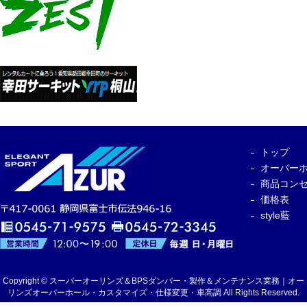
トップ
オーバー
商品コン
価格表
style藍
Copyright © スーパーオーリンズ＆BPSダンパー・製作＆メンテナンス業務｜オー
リンズオーバーホール・カスタマイズ・仕様変更・車高調 All Rights Reserved.