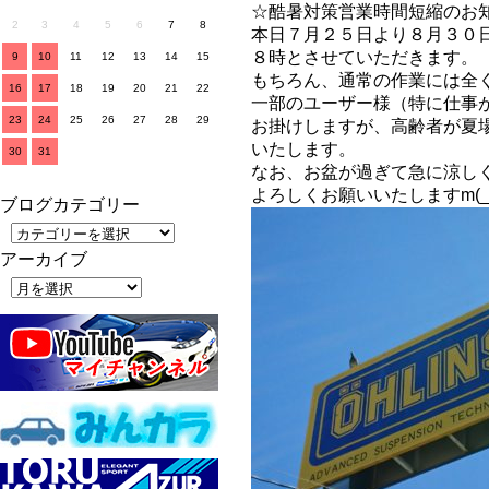
☆酷暑対策営業時間短縮のお
2
3
4
5
6
7
8
本日７月２５日より８月３０
８時とさせていただきます。
9
10
11
12
13
14
15
もちろん、通常の作業には全
16
17
18
19
20
21
22
一部のユーザー様（特に仕事
23
24
25
26
27
28
29
お掛けしますが、高齢者が夏
いたします。
30
31
なお、お盆が過ぎて急に涼し
よろしくお願いいたしますm(_
ブログカテゴリー
アーカイブ