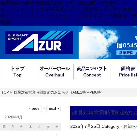
残暑対策営業時間短縮のお知らせ（AM12時～PM6時） ｜
スーパーオーリンズ＆BPSダンパー・製作＆メンテナンス業
務｜オーリンズオーバーホール・カスタマイズ・仕様変更・車
高調
TOP
> 残暑対策営業時間短縮のお知らせ（AM12時～PM6時）
残暑対策営業時間短縮のお
2026年8月
2025年7月25日
Category -
お知ら
日
月
火
水
木
金
土
1