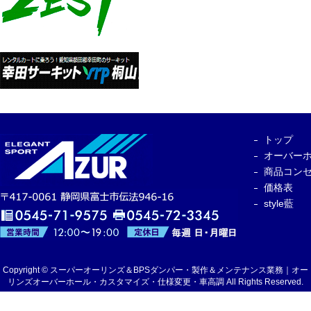
トップ
オーバー
商品コン
価格表
style藍
Copyright © スーパーオーリンズ＆BPSダンパー・製作＆メンテナンス業務｜オー
リンズオーバーホール・カスタマイズ・仕様変更・車高調 All Rights Reserved.