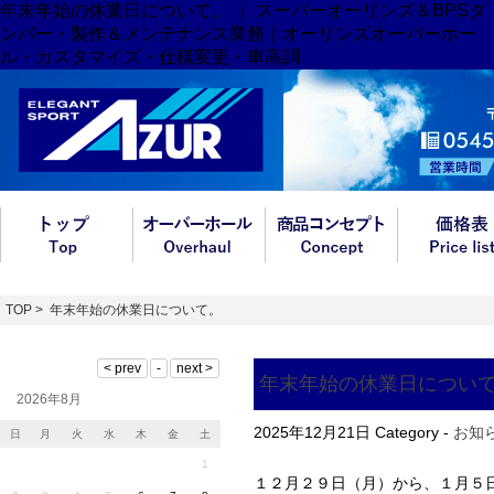
年末年始の休業日について。 ｜ スーパーオーリンズ＆BPSダ
ンパー・製作＆メンテナンス業務｜オーリンズオーバーホー
ル・カスタマイズ・仕様変更・車高調
TOP
> 年末年始の休業日について。
年末年始の休業日につい
2026年8月
2025年12月21日
Category -
お知
日
月
火
水
木
金
土
1
１２月２９日（月）から、１月５