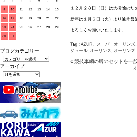
2
3
4
5
6
7
8
１２月２８日（日）は大掃除のた
9
10
11
12
13
14
15
16
17
18
19
20
21
22
新年は１月６日（火）より通常営
23
24
25
26
27
28
29
よろしくお願いいたします。
30
31
Tag :
AZUR、スーパーオーリンズ
ジュール
,
オーリンズ
,
オーリンズ
ブログカテゴリー
« 競技車輌の脚のセットを一
アーカイブ