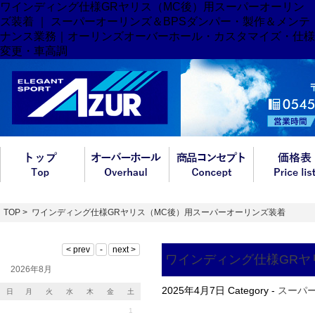
ワインディング仕様GRヤリス（MC後）用スーパーオーリン
ズ装着 ｜ スーパーオーリンズ＆BPSダンパー・製作＆メンテ
ナンス業務｜オーリンズオーバーホール・カスタマイズ・仕様
変更・車高調
TOP
> ワインディング仕様GRヤリス（MC後）用スーパーオーリンズ装着
ワインディング仕様GRヤ
2026年8月
2025年4月7日
Category -
スーパ
日
月
火
水
木
金
土
1