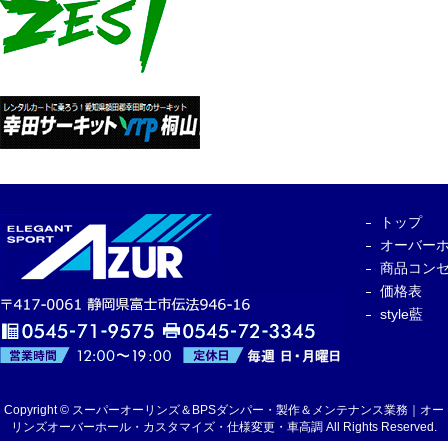
トップ
オーバー
商品コン
価格表
style藍
Copyright © スーパーオーリンズ＆BPSダンパー・製作＆メンテナンス業務｜オー
リンズオーバーホール・カスタマイズ・仕様変更・車高調 All Rights Reserved.