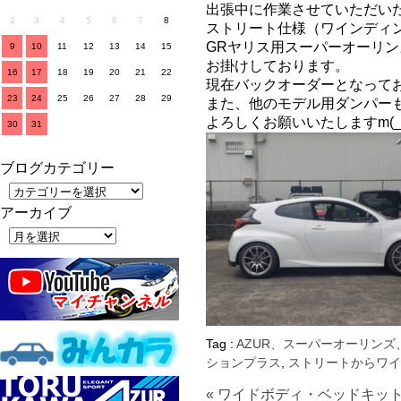
出張中に作業させていただいた
2
3
4
5
6
7
8
ストリート仕様（ワインディ
GRヤリス用スーパーオーリ
9
10
11
12
13
14
15
お掛けしております。
16
17
18
19
20
21
22
現在バックオーダーとなって
23
24
25
26
27
28
29
また、他のモデル用ダンパー
よろしくお願いいたしますm(_
30
31
ブログカテゴリー
アーカイブ
Tag :
AZUR、スーパーオーリンズ
ションプラス
,
ストリートからワイ
« ワイドボディ・ベッドキット